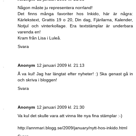
Någon måste ju representera norrland!
Det finns många favoriter hos Inkido, här är några:
Kärlekstext, Grattis 19 o 20, Din dag, Fjärilarna, Kalender,
Notjul och vinterkollage. Era textstämplar är underbara
varenda en!
Kram från Lisa i Luleå.
Svara
Anonym
12 januari 2009 kl. 21:13
Å va kul! Jag har längtat efter nyheter! :) Ska genast gå in
och skriva i bloggen!
Svara
Anonym
12 januari 2009 kl. 21:30
Va kul det skulle vara att vinna lite nya fina stämplar :-)
http://annmari.blogg.se/2009/january/nytt-hos-inkido.html