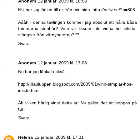
Anonym
12 januari 2009 kl. 16:58
NU har jag länkat till er från min sida: http://neliz.se/?p=808
Åååh i denna tävlingen kommer jag absolut att hålla båda
tummarna stenhårt! Vem vill liksom inte vinna 5st inkido-
stämplar från vårnyheterna???!
Svara
Anonym
12 januari 2009 kl. 17:08
Nu har jag länkat också:
http://lillapluppen.blogspot.com/2009/01/vinn-stmplar-hos-
inkido.html
Åh vilken härlig vinst detta är! Nu gäller det att hoppas på
tur!
Svara
Helena
12 januari 2009 kl. 17:31