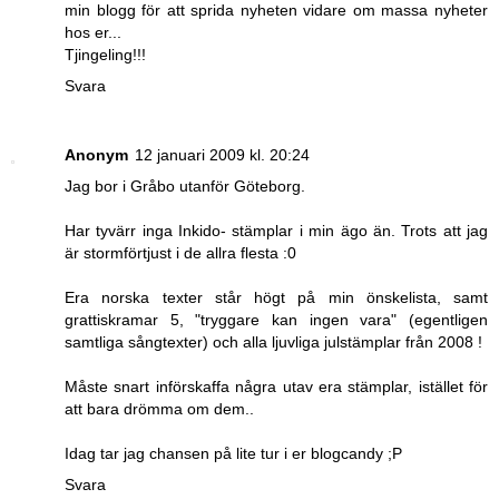
min blogg för att sprida nyheten vidare om massa nyheter
hos er...
Tjingeling!!!
Svara
Anonym
12 januari 2009 kl. 20:24
Jag bor i Gråbo utanför Göteborg.
Har tyvärr inga Inkido- stämplar i min ägo än. Trots att jag
är stormförtjust i de allra flesta :0
Era norska texter står högt på min önskelista, samt
grattiskramar 5, "tryggare kan ingen vara" (egentligen
samtliga sångtexter) och alla ljuvliga julstämplar från 2008 !
Måste snart införskaffa några utav era stämplar, istället för
att bara drömma om dem..
Idag tar jag chansen på lite tur i er blogcandy ;P
Svara