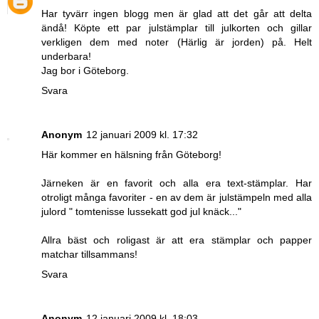
Har tyvärr ingen blogg men är glad att det går att delta
ändå! Köpte ett par julstämplar till julkorten och gillar
verkligen dem med noter (Härlig är jorden) på. Helt
underbara!
Jag bor i Göteborg.
Svara
Anonym
12 januari 2009 kl. 17:32
Här kommer en hälsning från Göteborg!
Järneken är en favorit och alla era text-stämplar. Har
otroligt många favoriter - en av dem är julstämpeln med alla
julord " tomtenisse lussekatt god jul knäck..."
Allra bäst och roligast är att era stämplar och papper
matchar tillsammans!
Svara
Anonym
12 januari 2009 kl. 18:03