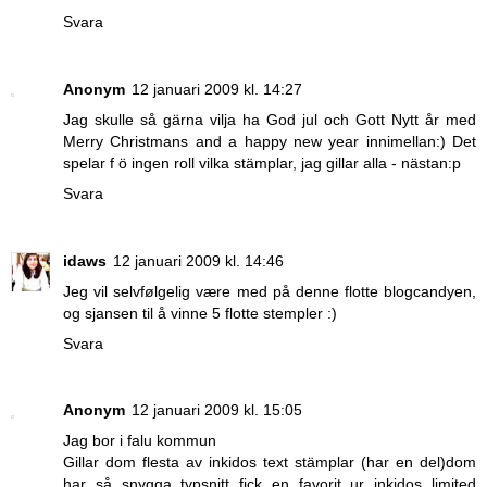
Svara
Anonym
12 januari 2009 kl. 14:27
Jag skulle så gärna vilja ha God jul och Gott Nytt år med
Merry Christmans and a happy new year innimellan:) Det
spelar f ö ingen roll vilka stämplar, jag gillar alla - nästan:p
Svara
idaws
12 januari 2009 kl. 14:46
Jeg vil selvfølgelig være med på denne flotte blogcandyen,
og sjansen til å vinne 5 flotte stempler :)
Svara
Anonym
12 januari 2009 kl. 15:05
Jag bor i falu kommun
Gillar dom flesta av inkidos text stämplar (har en del)dom
har så snygga typsnitt fick en favorit ur inkidos limited