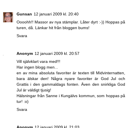
Gunsan
12 januari 2009 kl. 20:40
Oooohh!! Massor av nya stämplar. Låter dyrt :-)) Hoppas på
turen, då. Länkar hit från bloggen bums!
Svara
Anonym
12 januari 2009 kl. 20:57
Vill självklart vara med!!!
Har ingen blogg men...
en av mina absoluta favoriter är texten till Midvinternatten,
bara älskar den! Några nyare favoriter är God Jul och
Grattis i den gammaldags fonten. Även den snirkliga God
Jul är väldigt tjusig!
Hälsningar från Sanne i Kungälvs kommun, som hoppas på
tur! :o)
Svara
Anonym
12 januari 2009 kl. 21:03